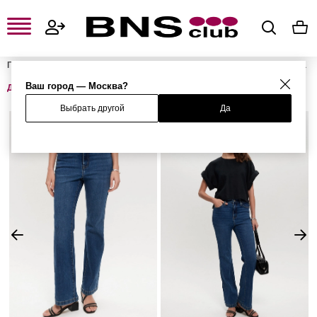
Главная
Женская одежда, обувь и аксессуары
Женская одежда
Женские джинсы
Женские широкие и расклешенные джинсы
Ваш город — Москва?
Джинсы
Выбрать другой
Да
%