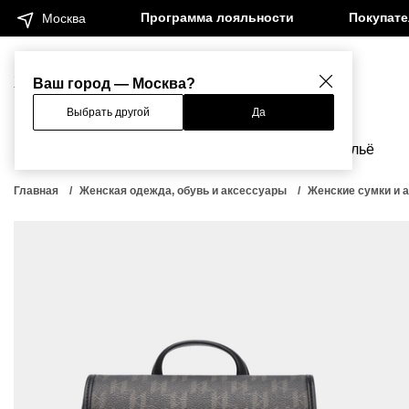
Программа лояльности
Покупат
Москва
Женщинам
Мужчинам
Ваш город — Москва?
Выбрать другой
Да
Новинки
Бренды
Одежда
Бельё
Главная
Женская одежда, обувь и аксессуары
Женские сумки и 