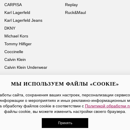
CARPISA
Replay
Karl Lagerfeld
Ruck&Maul
Karl Lagerfeld Jeans
DKNY
Michael Kors
Tommy Hilfiger
Coccinelle
Calvin Klein
Calvin Klein Underwear
МЫ ИСПОЛЬЗУЕМ ФАЙЛЫ «COOKIE»
боты сайта, сохранения ваших настроек, персонализации сервисов
Ваше имя
Email
информации о мероприятиях и иных рекламно-информационных м
а обработку файлов cookie в соответствии с
Политикой обработки 
Нажимая на кнопку «Отправить», вы принимаете условия
Публичной оферты
файлы cookie, вы можете изменить настройки своего браузера.
Принять
дежды, обуви и аксессуаров. Все права защищены. Доставк