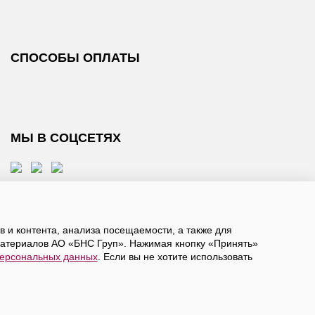
СПОСОБЫ ОПЛАТЫ
МЫ В СОЦСЕТЯХ
 и контента, анализа посещаемости, а также для
атериалов АО «БНС Груп». Нажимая кнопку «Принять»
персональных данных
. Если вы не хотите использовать
, даете
согласие на обработку персональных данных
а в ограниченное количество городов России.