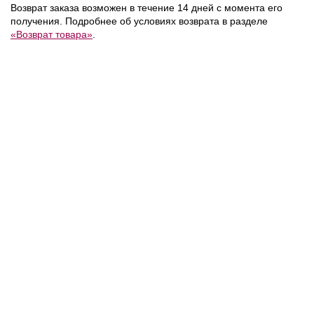
Возврат заказа возможен в течение 14 дней с момента его
получения. Подробнее об условиях возврата в разделе
«Возврат товара»
.
11 400 ₽
14 990 ₽
/
Karl Lagerfeld
Tommy Hilfiger
/
Jeans
/
Рубашка
Рубашка
NEW
NEW
NEW