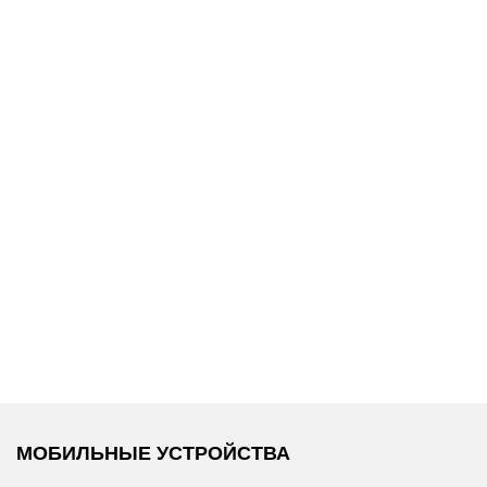
13 990 ₽
6 700 ₽
/
Tommy Hilfiger
/
Replay
/
Футболка
Сумка
МОБИЛЬНЫЕ УСТРОЙСТВА