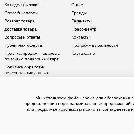
Как сделать заказ
О нас
Способы оплаты
Бренды
Возврат товара
Реквизиты
Доставка товара
Пресс-центр
Вопросы и ответы
Контакты
Публичная оферта
Программа лояльности
Правила продажи товаров с
Карта сайта
помощью подарочных карт
Политика обработки
персональных данных
У вас возникли вопросы?
Мы используем файлы cookie для обеспечения ра
Позвоните нам по телефону
8 800 100 93 39
или заполните
предоставления персонализированных предложений, 
форму, мы обязательно с вами свяжемся
или продолжая использовать сайт, вы соглашаетесь н
2026 ©BNSGroup — интернет-магазин модной о