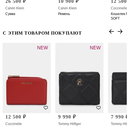
26 500 ₽
10 900 ₽
12 500
Calvin Klein
Calvin Klein
Coccinell
Сумка
Ремень
Кошелек 
SOFT
С ЭТИМ ТОВАРОМ ПОКУПАЮТ
NEW
NEW
12 500 ₽
9 990 ₽
7 990 
Coccinelle
Tommy Hilfiger
Tommy Hil