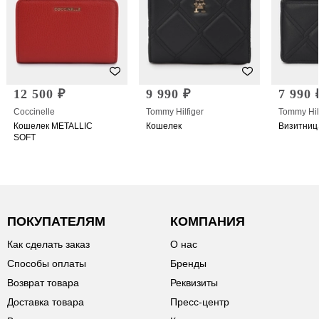
12 500 ₽
9 990 ₽
7 990 
Coccinelle
Tommy Hilfiger
Tommy Hil
Кошелек METALLIC
Кошелек
Визитниц
SOFT
ПОКУПАТЕЛЯМ
КОМПАНИЯ
Как сделать заказ
О нас
Способы оплаты
Бренды
Возврат товара
Реквизиты
Доставка товара
Пресс-центр