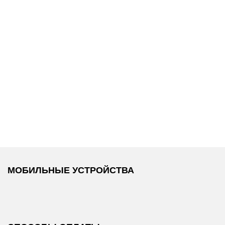
12 600 ₽
10 200 ₽
DKNY
/
DKNY
/
Косметичка
Косметичка
SARAH
МОБИЛЬНЫЕ УСТРОЙСТВА