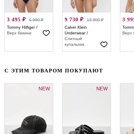
3 495 ₽
9 730 ₽
3 99
6 990 ₽
13 900 ₽
Tommy Hilfiger
/
Calvin Klein
Tommy
Верх бикини
Underwear
/
Верх 
Слитный
купальник
С ЭТИМ ТОВАРОМ ПОКУПАЮТ
NEW
NEW