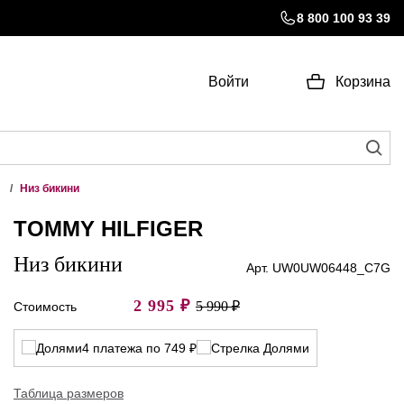
8 800 100 93 39
Войти
Корзина
Низ бикини
TOMMY HILFIGER
Низ бикини
Арт. UW0UW06448_C7G
2 995
₽
5 990 ₽
Стоимость
4 платежа по 749 ₽
Таблица размеров