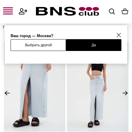
Главная
Женская одежда, обувь и аксессуары
Женская одежда
Женские юбки
Женские юбки макси
Юбка
Ваш город — Москва?
Выбрать другой
Да
%