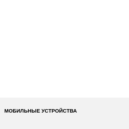
32 900 ₽
14 700 ₽
ер
Replay
/
Куртка
Replay
/
Джемпер
МОБИЛЬНЫЕ УСТРОЙСТВА