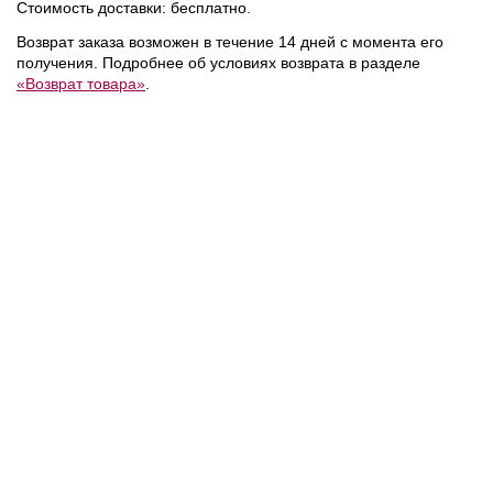
Стоимость доставки: бесплатно.
%
%
%
Возврат заказа возможен в течение 14 дней с момента его
получения. Подробнее об условиях возврата в разделе
«Возврат товара»
.
6 995 ₽
5 593 ₽
400 ₽
13 990 ₽
7 990 ₽
Tommy Hilfiger
/
Tommy Hilfiger
/
Шорты
Шорты
NEW
NEW
%