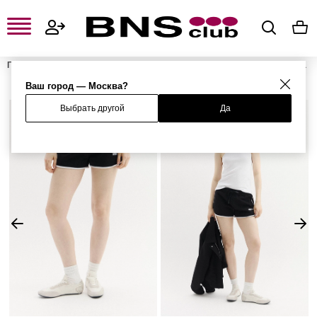
Главная
Женская одежда, обувь и аксессуары
Женская одежда
Женские шорты
Женские повседневные шорты
Шорты
Ваш город — Москва?
Выбрать другой
Да
%