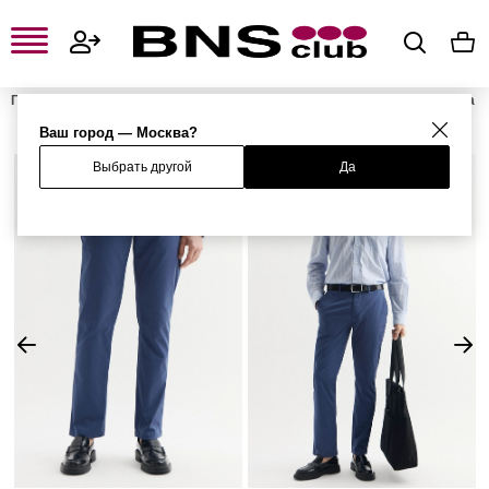
Главная
Мужская одежда, обувь и аксессуары
Мужская одежда
Мужские брюки
Мужские повседневные брюки
Брюки
Ваш город — Москва?
Выбрать другой
Да
%