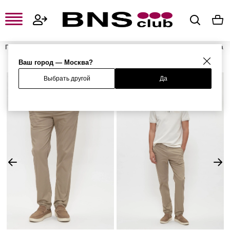
Главная
Мужская одежда, обувь и аксессуары
Мужская одежда
Мужские брюки
Мужские повседневные брюки
Брюки
Ваш город — Москва?
Выбрать другой
Да
%