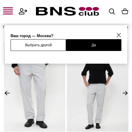
Главная
Мужская одежда, обувь и аксессуары
Мужская одежда
Мужские брюки
Мужские повседневные брюки
Брюки
Ваш город — Москва?
Выбрать другой
Да
%