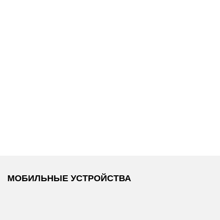
15 400 ₽
24 600 ₽
мка
DKNY
/
Кеды
Coccinelle
/
Сумка
C-ME
МОБИЛЬНЫЕ УСТРОЙСТВА