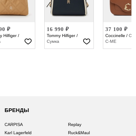
90 ₽
16 990 ₽
37 100 ₽
 Hilfiger
/
Tommy Hilfiger
/
Coccinelle
/
Су
а
Сумка
C-ME
БРЕНДЫ
CARPISA
Replay
Karl Lagerfeld
Ruck&Maul