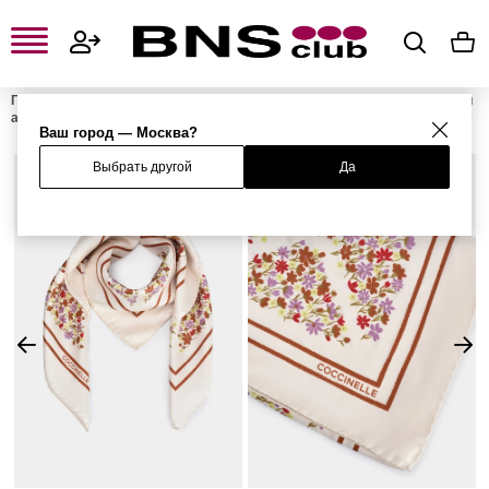
Главная
Женская одежда, обувь и аксессуары
Женские сумки и
аксессуары
Женские платки и шарфы
Платок
Ваш город — Москва?
Выбрать другой
Да
%