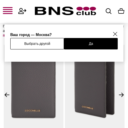
Главная
Женская одежда, обувь и аксессуары
Женские сумки и
аксессуары
Женские обложки для документов
Обложка для
Ваш город — Москва?
паспорта METALLIC SOFT
Выбрать другой
Да