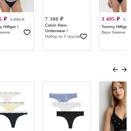
5 ₽
7 300 ₽
3 495 ₽
5 990 ₽
6 9
Calvin Klein
 Hilfiger
/
Tommy Hilfiger
Underwear
/
икини
Верх бикини
Набор из 3 трусов