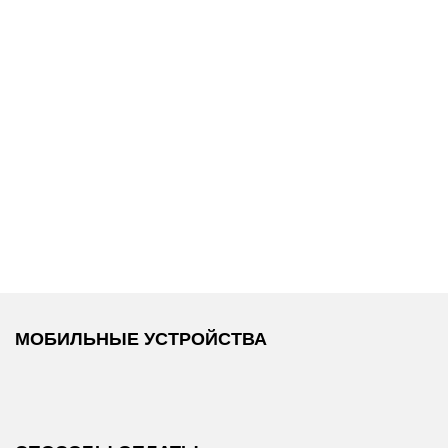
6 500 ₽
5 700 ₽
Calvin Klein
Calvin Klein
Underwear
/
Underwear
/
Бюстгальтер
Бюстгальтер
МОБИЛЬНЫЕ УСТРОЙСТВА