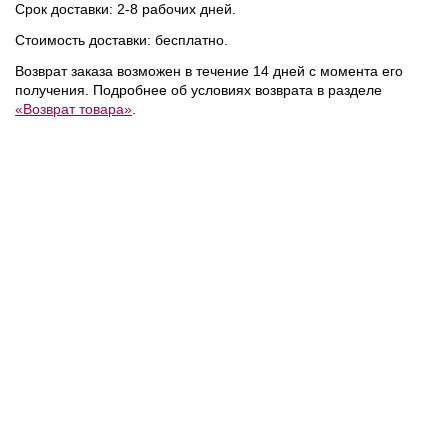
Срок доставки: 2-8 рабочих дней.
Стоимость доставки: бесплатно.
1 300 ₽
1 300 ₽
из
Replay
/
Набор из
Replay
/
Набор из
Возврат заказа возможен в течение 14 дней с момента его
3 пар носков
3 пар носков
получения. Подробнее об условиях возврата в разделе
«Возврат товара»
.
NEW
NEW
NEW
1 300 ₽
1 300 ₽