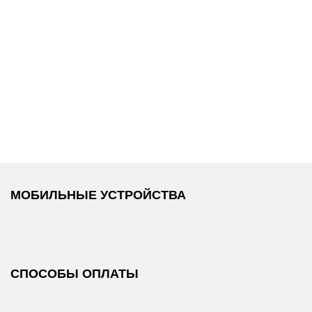
из
Replay
/
Набор из
Replay
/
Набор из
3 пар носков
3 пар носков
МОБИЛЬНЫЕ УСТРОЙСТВА
СПОСОБЫ ОПЛАТЫ