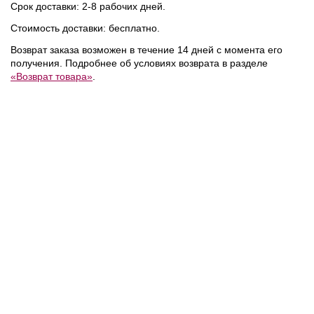
Срок доставки: 2-8 рабочих дней.
Стоимость доставки: бесплатно.
1 300 ₽
1 300 ₽
Возврат заказа возможен в течение 14 дней с момента его
из
Replay
/
Набор из
Replay
/
Набор из
получения. Подробнее об условиях возврата в разделе
3 пар носков
3 пар носков
«Возврат товара»
.
NEW
NEW
NEW