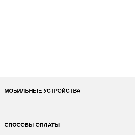
1 300 ₽
1 300 ₽
из
Replay
/
Набор из
Replay
/
Набор из
3 пар носков
3 пар носков
МОБИЛЬНЫЕ УСТРОЙСТВА
СПОСОБЫ ОПЛАТЫ