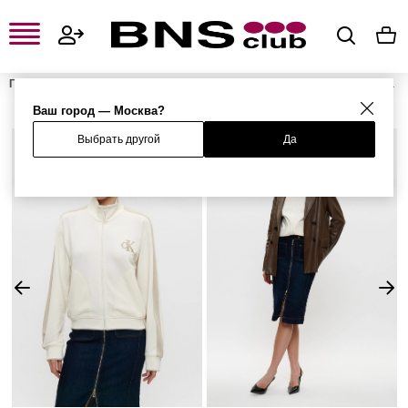
Главная
Женская одежда, обувь и аксессуары
Женская одежда
Женские свитшоты и худи
Женские толстовки
Толстовка
Ваш город — Москва?
Выбрать другой
Да
%