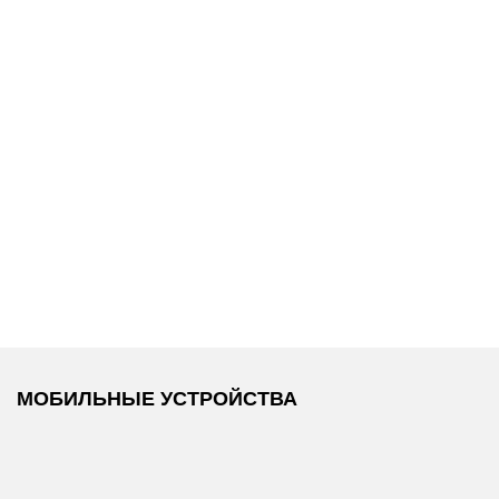
8 600 ₽
8 600 ₽
Calvin Klein
/
Calvin Klein
/
Футболка
Футболка
МОБИЛЬНЫЕ УСТРОЙСТВА