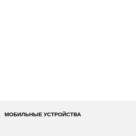
17 990 ₽
16 990 ₽
ans
Tommy Hilfiger
/
Tommy Hilfiger
/
Брюки
Брюки
МОБИЛЬНЫЕ УСТРОЙСТВА