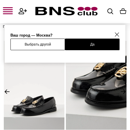
Главная
Женская одежда, обувь и аксессуары
Женская обувь
Женские лоферы и мокасины
Лоферы
Ваш город — Москва?
Выбрать другой
Да