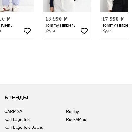
00 ₽
13 990 ₽
17 990 ₽
 Klein
/
Tommy Hilfiger
/
Tommy Hilfiger
и
Худи
Худи
БРЕНДЫ
CARPISA
Replay
Karl Lagerfeld
Ruck&Maul
Karl Lagerfeld Jeans