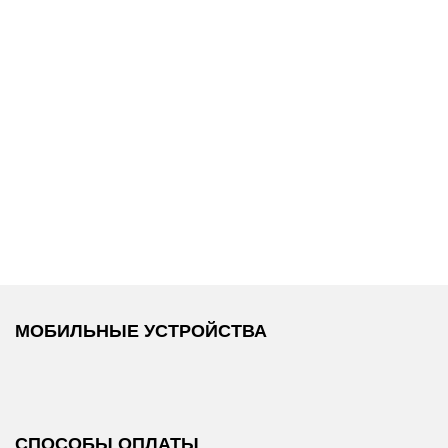
14 000 ₽
11 400 ₽
/
Calvin Klein Jeans
Karl Lagerfeld
/
Брюки
Jeans
/
Брюки
МОБИЛЬНЫЕ УСТРОЙСТВА
СПОСОБЫ ОПЛАТЫ