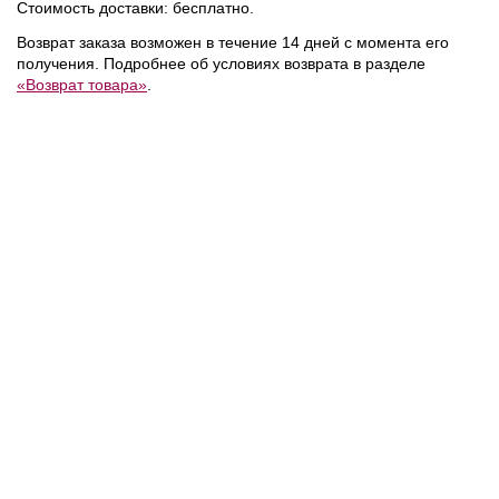
Стоимость доставки: бесплатно.
Возврат заказа возможен в течение 14 дней с момента его
получения. Подробнее об условиях возврата в разделе
«Возврат товара»
.
15 400 ₽
16 800 ₽
вки
DKNY
/
Кроссовки
DKNY
/
Кеды
NEW
NEW