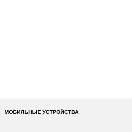
24 990 ₽
7 990 ₽
/
Tommy Hilfiger
/
Tommy Hilfiger
/
Рюкзак
Визитница
МОБИЛЬНЫЕ УСТРОЙСТВА