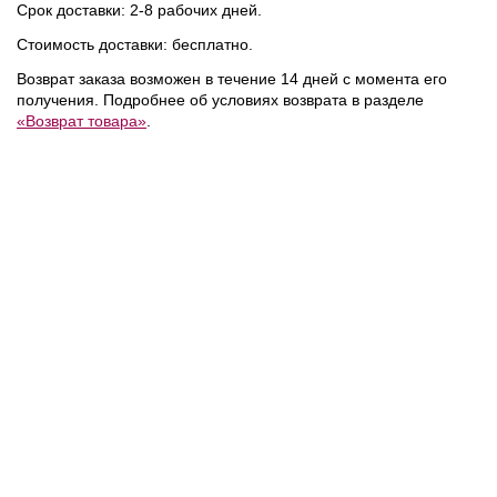
Срок доставки: 2-8 рабочих дней.
Стоимость доставки: бесплатно.
Возврат заказа возможен в течение 14 дней с момента его
получения. Подробнее об условиях возврата в разделе
«Возврат товара»
.
10 990 ₽
21 990 ₽
/
Tommy Hilfiger
/
Tommy Hilfiger
/
Шарф
Сумка
NEW
NEW
NEW