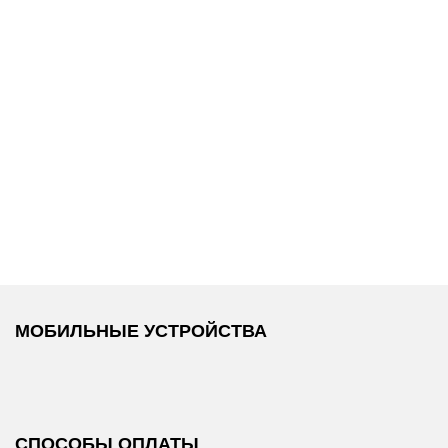
15 600 ₽
14 000 ₽
Calvin Klein
/
Calvin Klein
/
Джинсы
Брюки
МОБИЛЬНЫЕ УСТРОЙСТВА
СПОСОБЫ ОПЛАТЫ