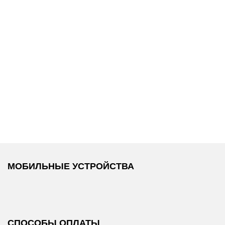
15 400 ₽
18 800 ₽
ы
Replay
/
Replay
/
Джинсы
Толстовка
МОБИЛЬНЫЕ УСТРОЙСТВА
СПОСОБЫ ОПЛАТЫ