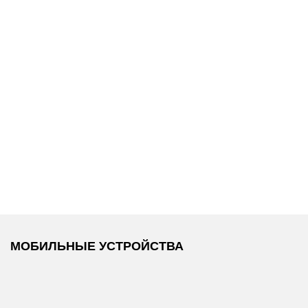
15 990 ₽
13 990 ₽
Tommy Hilfiger
/
Tommy Hilfiger
/
Джинсы
Сумка
МОБИЛЬНЫЕ УСТРОЙСТВА