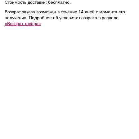
Стоимость доставки: бесплатно.
Возврат заказа возможен в течение 14 дней с момента его
получения. Подробнее об условиях возврата в разделе
«Возврат товара»
.
15 600 ₽
7 800 ₽
Calvin Klein
/
Поло
Calvin Klein
/
Футболка
NEW
NEW
NEW