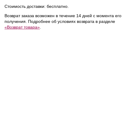
Стоимость доставки: бесплатно.
NEW
NEW
NEW
Возврат заказа возможен в течение 14 дней с момента его
получения. Подробнее об условиях возврата в разделе
«Возврат товара»
.
6 990 ₽
5 300 ₽
Tommy Hilfiger
/
Replay
/
Футболка
Футболка
NEW
NEW
NEW