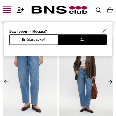
Главная
Женская одежда, обувь и аксессуары
Женская одежда
Женские джинсы
Женские джинсы-мом
Джинсы
Ваш город — Москва?
Выбрать другой
Да
%