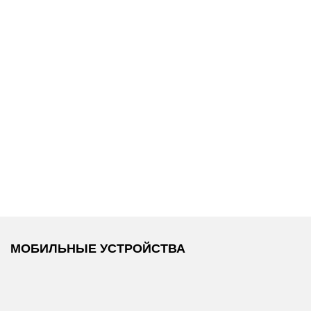
14 990 ₽
7 990 ₽
Tommy Hilfiger
/
Tommy Hilfiger
/
Поло
Ремень
МОБИЛЬНЫЕ УСТРОЙСТВА