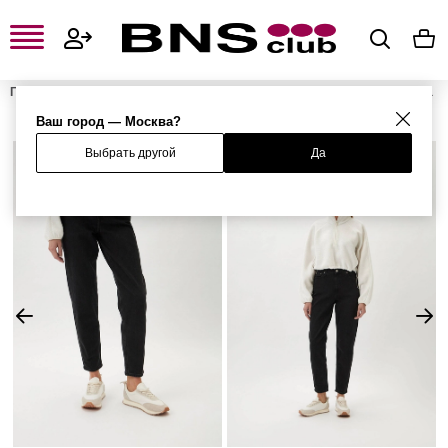
Главная
Женская одежда, обувь и аксессуары
Женская одежда
Женские джинсы
Женские джинсы-мом
Джинсы
Ваш город — Москва?
Выбрать другой
Да
%