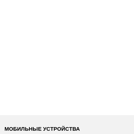
13 500 ₽
15 900 ₽
ы
Replay
/
Свитшот
Replay
/
Свитшот
МОБИЛЬНЫЕ УСТРОЙСТВА