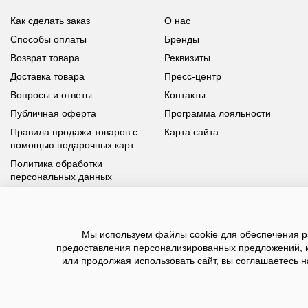
Как сделать заказ
О нас
Способы оплаты
Бренды
Возврат товара
Реквизиты
Доставка товара
Пресс-центр
Вопросы и ответы
Контакты
Публичная оферта
Программа лояльности
Правила продажи товаров с
Карта сайта
помощью подарочных карт
Политика обработки
персональных данных
У вас возникли вопросы?
Мы используем файлы cookie для обеспечения ра
Позвоните нам по телефону
8 800 100 93 39
или заполните
предоставления персонализированных предложений, 
форму, мы обязательно с вами свяжемся
или продолжая использовать сайт, вы соглашаетесь н
2026 ©BNSGroup — интернет-магазин модной о