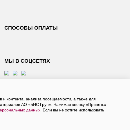
СПОСОБЫ ОПЛАТЫ
МЫ В СОЦСЕТЯХ
 и контента, анализа посещаемости, а также для
атериалов АО «БНС Груп». Нажимая кнопку «Принять»
персональных данных
. Если вы не хотите использовать
, даете
согласие на обработку персональных данных
а в ограниченное количество городов России.