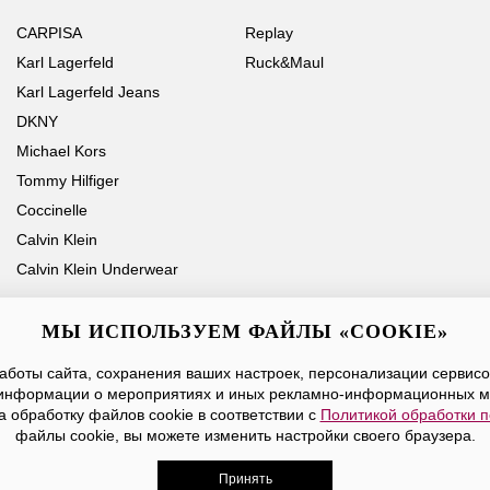
CARPISA
Replay
Karl Lagerfeld
Ruck&Maul
Karl Lagerfeld Jeans
DKNY
Michael Kors
Tommy Hilfiger
Coccinelle
Calvin Klein
Calvin Klein Underwear
МЫ ИСПОЛЬЗУЕМ ФАЙЛЫ «COOKIE»
боты сайта, сохранения ваших настроек, персонализации сервисов
Ваше имя
Email
информации о мероприятиях и иных рекламно-информационных м
а обработку файлов cookie в соответствии с
Политикой обработки 
Нажимая на кнопку «Отправить», вы принимаете условия
Публичной оферты
файлы cookie, вы можете изменить настройки своего браузера.
Принять
дежды, обуви и аксессуаров. Все права защищены. Доставк