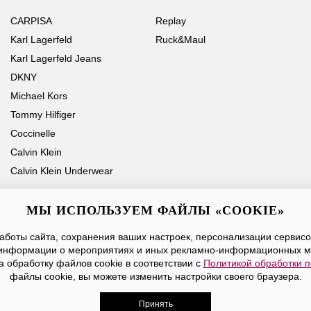
CARPISA
Replay
Karl Lagerfeld
Ruck&Maul
Karl Lagerfeld Jeans
DKNY
Michael Kors
Tommy Hilfiger
Coccinelle
Calvin Klein
Calvin Klein Underwear
МЫ ИСПОЛЬЗУЕМ ФАЙЛЫ «COOKIE»
боты сайта, сохранения ваших настроек, персонализации сервисов
Ваше имя
Email
информации о мероприятиях и иных рекламно-информационных м
а обработку файлов cookie в соответствии с
Политикой обработки 
Нажимая на кнопку «Отправить», вы принимаете условия
Публичной оферты
файлы cookie, вы можете изменить настройки своего браузера.
Принять
дежды, обуви и аксессуаров. Все права защищены. Доставк