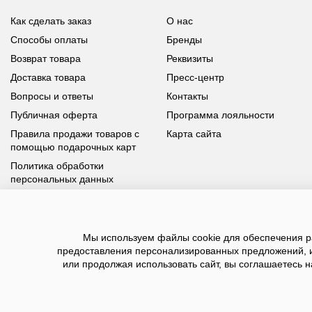
Как сделать заказ
О нас
Способы оплаты
Бренды
Возврат товара
Реквизиты
Доставка товара
Пресс-центр
Вопросы и ответы
Контакты
Публичная оферта
Программа лояльности
Правила продажи товаров с
Карта сайта
помощью подарочных карт
Политика обработки
персональных данных
У вас возникли вопросы?
Мы используем файлы cookie для обеспечения ра
Позвоните нам по телефону
8 800 100 93 39
или заполните
предоставления персонализированных предложений, 
форму, мы обязательно с вами свяжемся
или продолжая использовать сайт, вы соглашаетесь н
2026 ©BNSGroup — интернет-магазин модной о