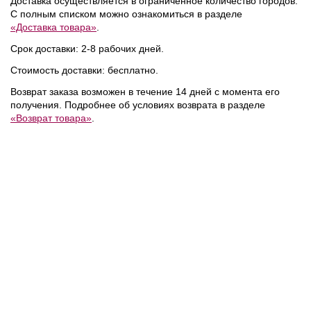
Доставка осуществляется в ограниченное количество городов.
С полным списком можно ознакомиться в разделе
«Доставка товара»
.
Срок доставки: 2-8 рабочих дней.
Стоимость доставки: бесплатно.
Возврат заказа возможен в течение 14 дней с момента его
получения. Подробнее об условиях возврата в разделе
«Возврат товара»
.
29 600 ₽
20 500 ₽
Calvin Klein
/
Karl Lagerfeld
Куртка
Jeans
/
Жилет
NEW
NEW
NEW