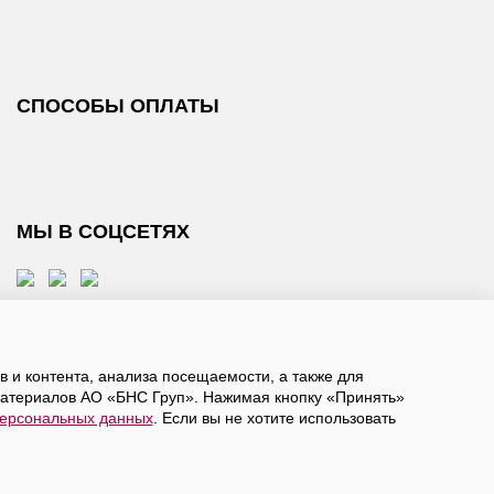
СПОСОБЫ ОПЛАТЫ
МЫ В СОЦСЕТЯХ
 и контента, анализа посещаемости, а также для
атериалов АО «БНС Груп». Нажимая кнопку «Принять»
персональных данных
. Если вы не хотите использовать
, даете
согласие на обработку персональных данных
а в ограниченное количество городов России.