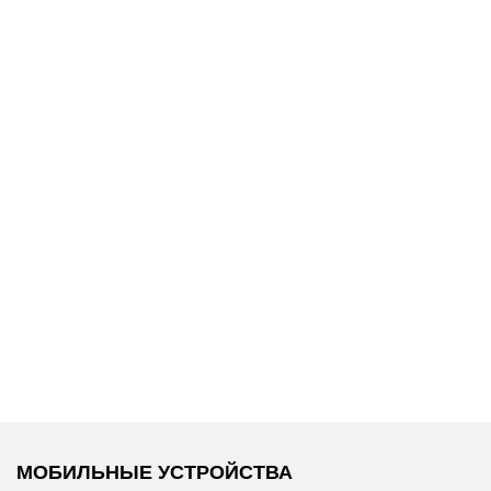
13 500 ₽
15 900 ₽
ы
Replay
/
Свитшот
Replay
/
Свитшот
МОБИЛЬНЫЕ УСТРОЙСТВА