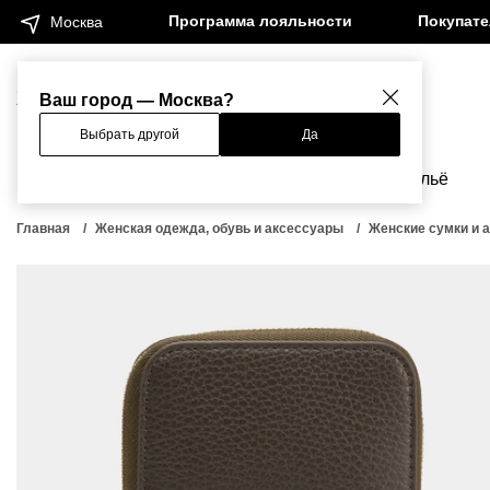
Программа лояльности
Покупат
Москва
Женщинам
Мужчинам
Ваш город — Москва?
Выбрать другой
Да
Новинки
Бренды
Одежда
Бельё
Главная
Женская одежда, обувь и аксессуары
Женские сумки и 