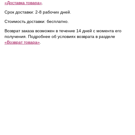
«Доставка товара»
.
Срок доставки: 2-8 рабочих дней.
NEW
NEW
NEW
Стоимость доставки: бесплатно.
Возврат заказа возможен в течение 14 дней с момента его
получения. Подробнее об условиях возврата в разделе
«Возврат товара»
.
10 990 ₽
21 990 ₽
/
Tommy Hilfiger
/
Tommy Hilfiger
/
Шарф
Сумка