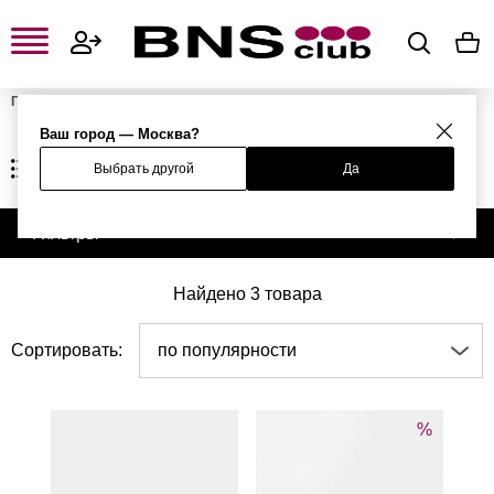
Главная
Женская одежда, обувь и аксессуары
Женская обувь
Женские ботинки
Ваш город — Москва?
ЖЕНСКИЕ БОТИНКИ
Выбрать другой
Да
Фильтры
Найдено 3 товара
Сортировать:
по популярности
%