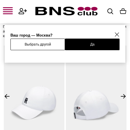
Главная
Мужская одежда, обувь и аксессуары
Мужские сумки и
аксессуары
Мужские головные уборы
Мужские бейсболки и
Ваш город — Москва?
кепки
Бейсболка
Выбрать другой
Да
%