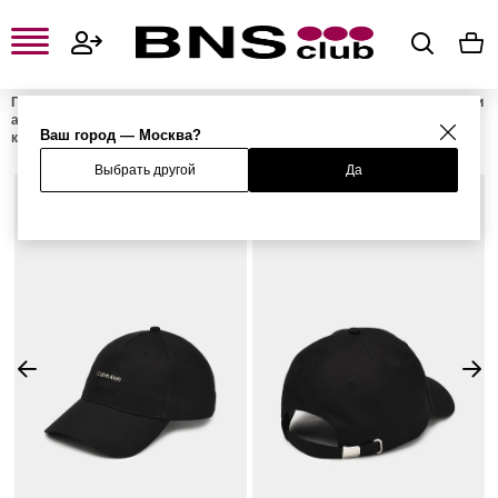
Главная
Мужская одежда, обувь и аксессуары
Мужские сумки и
аксессуары
Мужские головные уборы
Мужские бейсболки и
Ваш город — Москва?
кепки
Бейсболка
Выбрать другой
Да
%