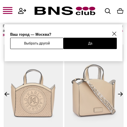
Главная
Женская одежда, обувь и аксессуары
Женские сумки и
аксессуары
Женские сумки
Женские сумки с ручками
Сумка
Ваш город — Москва?
K/CIRCLE
Выбрать другой
Да
%